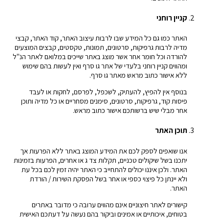
קניין רוחני
האתר כמו גם כל המידע שבו לרבות עיצוב האתר, קוד האתר, קבצי
מדיה לרבות גרפיקות, סרטונים, תמונות, טקסטים, קבצים המוצעים
להורדה וכל חומר אחר אשר מוצג באתר שייכים במלואם לאתר הנ"ל
ומהווים קניין רוחני בלעדי של אתר גו סרף ואין לעשות בהם שימוש
ללא אישור כתוב מראש מאתר גו סרף.
בנוסף אין להפיץ, להעתיק, לשכפל, לפרסם, לחקות או לעבד
פיסות קוד, גרפיקות, סרטונים, סימנים מסחריים או כל מדיה ותוכן
אחר מבלי שיש ברשותכם אישור כתוב מראש.
תוכן האתר
אנו שואפים לספק לכם את המידע המוצג באתר ללא הפרעות אך
יתכנו בשל שיקולים טכניים, תקלות צד ג או אחרים, הפרעות בזמינות
האתר. ולכן איננו יכולים להתחייב כי האתר יהיה זמין לכם בכל עת
ולא יינתן כל פיצוי כספי או אחר בשל הפסקת השירות / הורדת
האתר.
קישורים לאתר חיצוניים אינם מהווים ערובה כי מדובר באתרים
בטוחים, איכותיים או אמינים וביקור בהם נעשה על דעתכם האישית