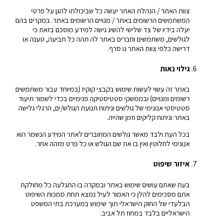
צוות האתר / הנהלת האתר יעשה כל שביכולתו להגן על פרטי
המשתמשים הרשומים באתר / מנויים הרשומים באתר. במקרים בהם
יעלה בידיו של צד שלישי להשיג גישה למידע מוסכם בזאת כי
לגולשים, משתמשים וחברים באתר לה תהה כל תביעה, טענה או
דרישה כלפי צוות האתר גו סרף.
גילוי נאות
באתר זה עשוי לעשות שימוש בקבצי קוקיז (במיוחד עבור משתמשים
רשומים ומנויים) ובממשקי סטטיסטיקה פנימיים בכדי לשמור תיעוד
סטטיסטי אנונימי של גולשים וניתוח תנועת הגולש/ים, הרגלי גלישה
באתר וניתוח קליקים וזמן שהייה.
בכל העת ולבד מאשר גולשים המחוברים לאתר המידע הנשמר הוא
אנונימי לחלוטין ואין בו את שם הגולש או כל פרט מזהה אחר.
איזור שיפוט
בעת שאתם עושים שימוש באתר ובמקרה בו התגלעה כל מחולקת
אתם מסכימים להלן כי האמור לעיל נמצא תחת סמכות השיפוט
הבלעדי של החוק הישראלי תוך שימוש במערכת בתי המשפט
הישראליים בלבד במחוז תל אביב.