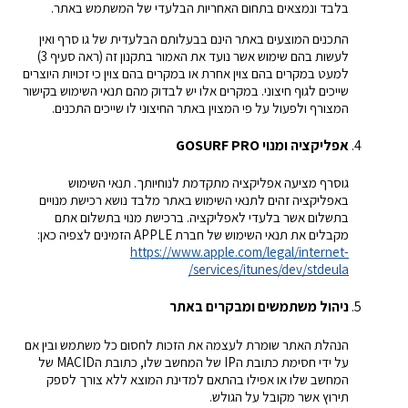
בלבד ונמצאים בתחום האחריות הבלעדי של המשתמש באתר.
התכנים המוצעים באתר הינם בבעלותם הבלעדית של גו סרף ואין
לעשות בהם שימוש אשר נועד את האמור בתקנון זה (ראה סעיף 3)
למעט במקרים בהם צוין אחרת או במקרים בהם צוין כי זכויות היוצרים
שייכים לגוף חיצוני. במקרים אלו יש לבדוק מהם תנאי השימוש בקישור
המצורף ולפעול על פי המצוין באתר החיצוני לו שייכים התכנים.
אפליקציה ומנוי GOSURF PRO
גוסרף מציעה אפליקציה מתקדמת לנוחיותך. תנאי השימוש
באפליקציה זהים לתנאי השימוש באתר מלבד נושא רכישת מנויים
בתשלום אשר בלעדי לאפליקציה. ברכישת מנוי בתשלום אתם
מקבלים את תנאי השימוש של חברת APPLE הזמינים לצפיה כאן:
https://www.apple.com/legal/internet-
services/itunes/dev/stdeula/
ניהול משתמשים ומבקרים באתר
הנהלת האתר שומרת לעצמה את הזכות לחסום כל משתמש ובין אם
על ידי חסימת כתובת הIP של המחשב שלו, כתובת הMACID של
המחשב שלו או אפילו בהתאם למדינת המוצא ללא צורך לספק
תירוץ אשר מקובל על הגולש.