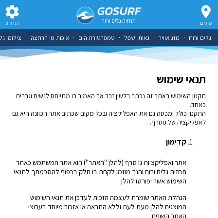
תחזית גלים ורוח
מיקום
הגדרות
גלים ורוח
·
מזג אוויר
·
גאות ושפל
·
טמפרטורת הים
·
איכות מי הרחצה
·
צילומי גל
תנאי שימוש
תקנון השימוש באתר זה נכתב בלשון זכר אך האמור בו מתייחס לנשים וגברים
כאחד.
התקנון כולל ומכסה גם את האפליקציה ובכל מקום שכתוב אתר הכוונה היא גם
לאפליקציה של גוסרף.
קדימון
אתר ואפליקציות גו סרף (להלן "האתר") הוא אתר המשתמש כאתר
תחזית גלים ורוח והנך מוזמן לקחת בו חלק בכפוף להסכמתך לתנאי
השימוש אשר יפורטו להלן
הנהלת האתר שומרת לעצמה הזכות לעדכן את תנאי השימוש
המוצגים להלן מעת לעת וללא התראה או אזכור מיוחד בערוצי
האתר השונים.