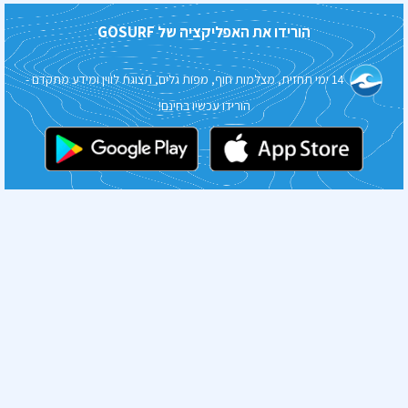
הורידו את האפליקציה של
GOSURF
14 ימי תחזית, מצלמות חוף, מפות גלים, תצוגת לווין ומידע מתקדם -
הורידו עכשיו בחינם!