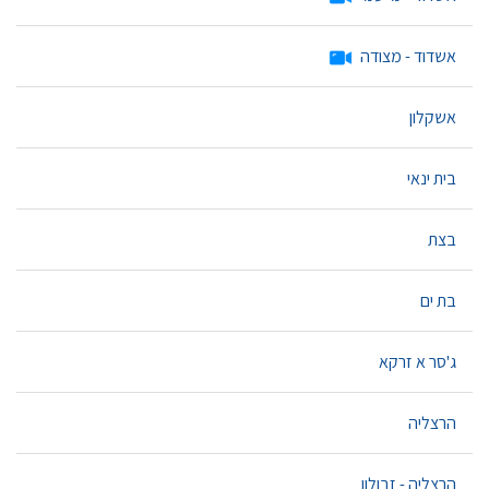
אשדוד - מצודה
אשקלון
בית ינאי
בצת
בת ים
ג'סר א זרקא
הרצליה
הרצליה - זבולון