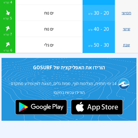
4
קמ״ש
קרסול
20 - 30
ים נוח
חמישי
ס״מ
5
קמ״ש
20 - 40
ים נוח
שישי
ס״מ
7
קמ״ש
30 - 50
ים גלי
שבת
ס״מ
6
קמ״ש
הורידו את האפליקציה של
GOSURF
14 ימי תחזית, מצלמות חוף, מפות גלים, תצוגת לווין ומידע מתקדם -
הורידו עכשיו בחינם!