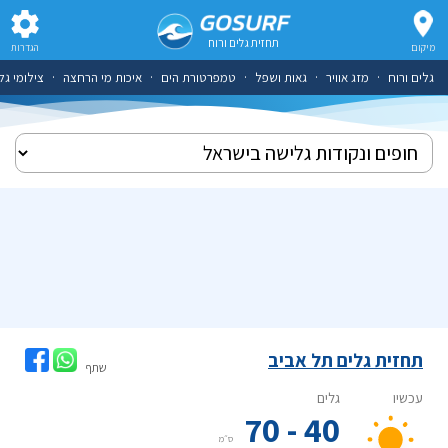
תחזית גלים ורוח
מיקום
הגדרות
גלים ורוח
·
מזג אוויר
·
גאות ושפל
·
טמפרטורת הים
·
איכות מי הרחצה
·
צילומי גל
תחזית גלים תל אביב
שתף
ו
גלים