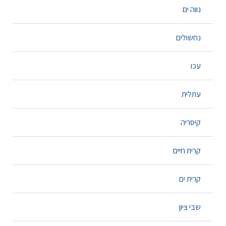
נווה ים
נחשולים
עכו
עתלית
קיסריה
קרית חיים
קרית ים
שבי ציון