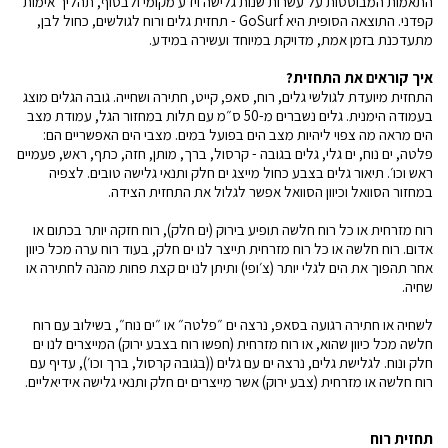
התאמות המבוססות על עשרות שנות גלישה וידע מקומי ולבסוף, תהליך אימות
קפדני. התוצאה הסופית היא GoSurf - תחזית גלים ורוח לגולשים, כחול לבן,
מתעדכנת בזמן אמת, מדויקת במיוחד ועשירה במידע.
איך קוראים את התחזית?
התחזית מיועדת לגולשי גלים, רוח, סאפ, קייט, חתירה ושחייה. גובה הגלים מוצג
בעמודה הימנית. גלים נשברים מ-50 ס״מ עם תלות במחזור הגל, עמודת מצב
הים מראה מה צפוי ליהיות מצב הים בפועל במים. מצבי הים האפשריים הם:
פלטה, ים נוח, ים גלי, גלים בגובה - קרסול, ברך, מותן, חזה, כתף, ראש, פעמיים
ראש וכו׳. תיאור גלים בצבע כחול מייצג ים חלק ותנאי גלישה טובים. לצפיה
במחזור הסוואל וכיוון הסוואל אפשר לגלול את התחזית הצידה.
רוח מזרחית או כל רוח חלשה תופיע בירוק (ים חלק), רוח חזקה יותר בכתום או
אדום. רוח חלשה או כל רוח מזרחית תייצר לנו ים חלק, בעוד רוח ערה מכל כיוון
אחר תהפוך את הים לגלי יותר (צ׳ופי) ותיתן לנו ים קצת פחות מהנה לחתירה או
שחיה.
לשחיה או חתירה רגועה בסאפ, נרצה ים ״פלטה״ או ״ים נוח״, בשילוב עם רוח
חלשה מכל כיוון שהוא, או רוח מזרחית (חפשו רוח בצבע ירוק) המייצרים לנו ים
חלק ונוח. לגלישת גלים, נרצה ים עם גלים ((בגובה קרסול, ברך וכו׳), עדיף עם
רוח חלשה או מזרחית (צבע ירוק) אשר מייצרים ים חלק ותנאי גלישה אידיאליים.
תחזית רוח