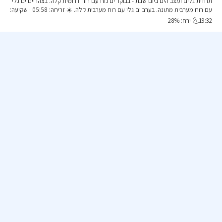
תחזית גלים ומצב הים ביום שבת
- בבוקר ים נוח עם רוח דרומית קלה. בצהריים ים גלי
עם רוח מערבית מתונה. בערב ים גלי עם רוח מערבית קלה. ☀️ זריחה: 05:58 · שקיעה:
19:32🌜 ירח: 28%