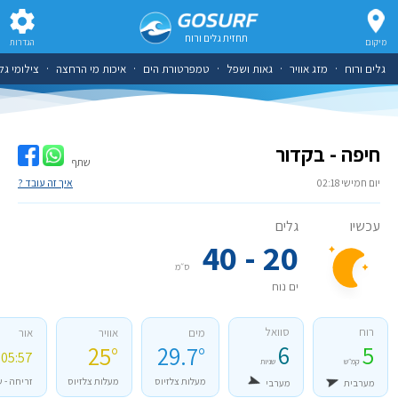
תחזית גלים ורוח
מיקום
הגדרות
גלים ורוח
·
מזג אוויר
·
גאות ושפל
·
טמפרטורת הים
·
איכות מי הרחצה
·
צילומי גל
חיפה - בקדור
שתף
יום חמישי 02:18
איך זה עובד ?
עכשיו
גלים
20 - 40
ס״מ
ים נוח
רוח
סוואל
מים
אוויר
אור
6
5
25°
29.7°
05:57 - 19:34
קמ״ש
שניות
מעלות צלזיוס
מעלות צלזיוס
זריחה - 
מערבית
מערבי