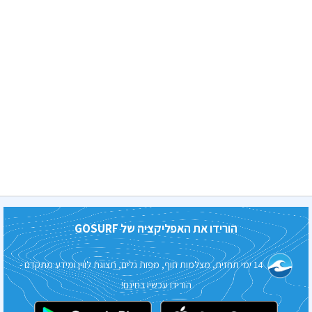
הורידו את האפליקציה של
GOSURF
14 ימי תחזית, מצלמות חוף, מפות גלים, תצוגת לווין ומידע מתקדם -
הורידו עכשיו בחינם!