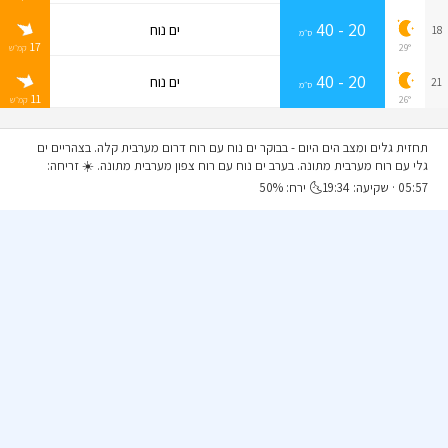
20 - 40
ים נוח
18
ס״מ
17
29°
קמ״ש
20 - 40
ים נוח
21
ס״מ
11
26°
קמ״ש
תחזית גלים ומצב הים היום
- בבוקר ים נוח עם רוח דרום מערבית קלה. בצהריים ים
גלי עם רוח מערבית מתונה. בערב ים נוח עם רוח צפון מערבית מתונה. ☀️ זריחה:
05:57 · שקיעה: 19:34🌜 ירח: 50%