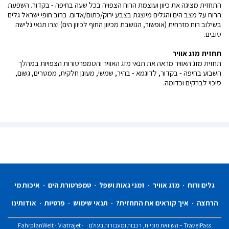
התחזית מציגה את כיוון ועוצמת הרוח הצפויה בכל שעה בחיפה - בקדור. השפעת
הרוח על מצב הים והגלים מיוצגת בצבע ירוק/כתום/אדום. ברוב חופי ישראל גלים
בשילוב רוח מזרחית (אופשור, הנושבת מכיוון החוף לכיוון הים) יצרו תנאי גלישה
טובים.
תחזית מזג אוויר
תחזית מזג האוויר מראה את תנאי מזג האוויר והטמפרטורות הצפויות במהלך
השבוע בחיפה - בקדור, לדוגמא - בהיר, שמשי, מעונן חלקית, ממטרים, גשום,
סיכוי לברקים וכדומה.
גלים ורוח
·
מזג אוויר
·
זמני גאות ושפל
·
טמפרטורת הים
·
איכות מי
הרחצה
·
איך קוראים את התחזית?
·
תנאי שימוש
·
פרטיות
·
אודותינו
TravelPass – השוואת מוניות, רכבות ומעבורות בעולם
·
·
Viatrajet
·
FahrplanWelt