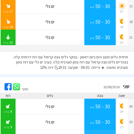
30 - 50
ים גלי
15
ס״מ
17
31°
קמ״ש
30 - 50
ים גלי
18
ס״מ
18
30°
קמ״ש
30 - 50
ים גלי
21
ס״מ
10
29°
קמ״ש
תחזית גלים ומצב הים ביום ראשון
- בבוקר גלים גובה קרסול עם רוח דרומית קלה.
בצהריים גלים גובה קרסול עם רוח צפון מערבית קלה. בערב ים גלי עם רוח צפון
מערבית מתונה. ☀️ זריחה: 06:01 · שקיעה: 19:31🌜 ירח: 12%
שני
10/08/2026
שתף
שעה
גובה
גלים
רוח
30 - 50
ים גלי
00
ס״מ
8
28°
קמ״ש
30 - 50
ים גלי
03
ס״מ
9
27°
קמ״ש