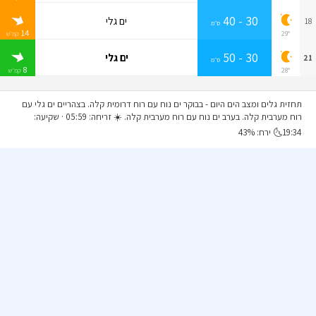
30 - 40
ים גלי
18
ס״מ
14
29°
קמ״ש
30 - 50
ים גלי
21
ס״מ
8
28°
קמ״ש
תחזית גלים ומצב הים היום
- בבוקר ים נוח עם רוח דרומית קלה. בצהריים ים גלי עם
רוח מערבית קלה. בערב ים נוח עם רוח מערבית קלה. ☀️ זריחה: 05:59 · שקיעה:
19:34🌜 ירח: 43%