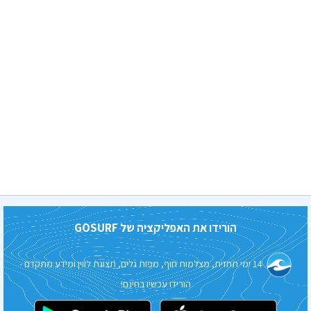
הורידו את האפליקציה של
GOSURF
14 ימי תחזית, מצלמות חוף, מפות גלים, תצוגת לווין ומידע מתקדם -
הורידו עכשיו בחינם!