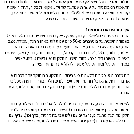
תחנות המדידה של השמ״ט, מידע בזמן אמת על מצב הים ועוד. הנתונים עוברים
התאמות המבוססות על עשרות שנות גלישה וידע מקומי ולבסוף, תהליך אימות
קפדני. התוצאה הסופית היא GoSurf - תחזית גלים ורוח לגולשים, כחול לבן,
מתעדכנת בזמן אמת, מדויקת במיוחד ועשירה במידע.
איך קוראים את התחזית?
התחזית מיועדת לגולשי גלים, רוח, סאפ, קייט, חתירה ושחייה. גובה הגלים מוצג
בעמודה הימנית. גלים נשברים מ-50 ס״מ עם תלות במחזור הגל, עמודת מצב
הים מראה מה צפוי ליהיות מצב הים בפועל במים. מצבי הים האפשריים הם:
פלטה, ים נוח, ים גלי, גלים בגובה - קרסול, ברך, מותן, חזה, כתף, ראש, פעמיים
ראש וכו׳. תיאור גלים בצבע כחול מייצג ים חלק ותנאי גלישה טובים. לצפיה
במחזור הסוואל וכיוון הסוואל אפשר לגלול את התחזית הצידה.
רוח מזרחית או כל רוח חלשה תופיע בירוק (ים חלק), רוח חזקה יותר בכתום או
אדום. רוח חלשה או כל רוח מזרחית תייצר לנו ים חלק, בעוד רוח ערה מכל כיוון
אחר תהפוך את הים לגלי יותר (צ׳ופי) ותיתן לנו ים קצת פחות מהנה לחתירה או
שחיה.
לשחיה או חתירה רגועה בסאפ, נרצה ים ״פלטה״ או ״ים נוח״, בשילוב עם רוח
חלשה מכל כיוון שהוא, או רוח מזרחית (חפשו רוח בצבע ירוק) המייצרים לנו ים
חלק ונוח. לגלישת גלים, נרצה ים עם גלים ((בגובה קרסול, ברך וכו׳), עדיף עם
רוח חלשה או מזרחית (צבע ירוק) אשר מייצרים ים חלק ותנאי גלישה אידיאליים.