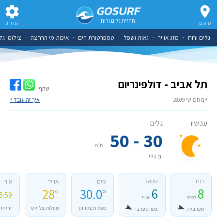
תחזית גלים ורוח
מיקום
הגדרות
גלים ורוח
·
מזג אוויר
·
גאות ושפל
·
טמפרטורת הים
·
איכות מי הרחצה
·
צילומי גל
תל אביב - דולפינריום
שתף
יום חמישי 18:09
איך זה עובד ?
עכשיו
גלים
30 - 50
ס״מ
ים גלי
רוח
סוואל
מים
אוויר
אור
6
8
28°
30.0°
59 - 19:34
קמ״ש
שניות
מעלות צלזיוס
מעלות צלזיוס
זריחה 
מערבית
צפון מערבי