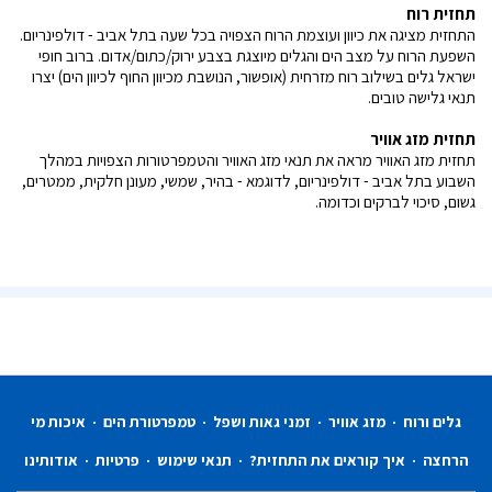
תחזית רוח
התחזית מציגה את כיוון ועוצמת הרוח הצפויה בכל שעה בתל אביב - דולפינריום.
השפעת הרוח על מצב הים והגלים מיוצגת בצבע ירוק/כתום/אדום. ברוב חופי
ישראל גלים בשילוב רוח מזרחית (אופשור, הנושבת מכיוון החוף לכיוון הים) יצרו
תנאי גלישה טובים.
תחזית מזג אוויר
תחזית מזג האוויר מראה את תנאי מזג האוויר והטמפרטורות הצפויות במהלך
השבוע בתל אביב - דולפינריום, לדוגמא - בהיר, שמשי, מעונן חלקית, ממטרים,
גשום, סיכוי לברקים וכדומה.
גלים ורוח
·
מזג אוויר
·
זמני גאות ושפל
·
טמפרטורת הים
·
איכות מי
הרחצה
·
איך קוראים את התחזית?
·
תנאי שימוש
·
פרטיות
·
אודותינו