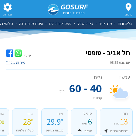
תחזית גלים ורוח
מיקום
הגדרות
גלים ורוח
·
מזג אוויר
·
גאות ושפל
·
טמפרטורת הים
·
איכות מי הרחצה
·
צילומי גל
תל אביב - טופסי
שתף
יום שבת 08:35
איך זה עובד ?
עכשיו
גלים
40 - 60
ס״מ
קרסול
רוח
סוואל
מים
אוויר
אור
6
13
28°
29.9°
 19:32
קמ״ש
שניות
מעלות צלזיוס
מעלות צלזיוס
זרי
דרום מערבית
מערבי