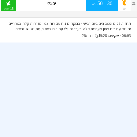
30 - 50
ים גלי
21
ס״מ
18
30°
קמ״ש
תחזית גלים ומצב הים ביום רביעי
- בבוקר ים נוח עם רוח צפון מזרחית קלה. בצהריים
ים נוח עם רוח צפון מערבית קלה. בערב ים גלי עם רוח צפונית מתונה. ☀️ זריחה:
06:03 · שקיעה: 19:28🌜 ירח: 0%