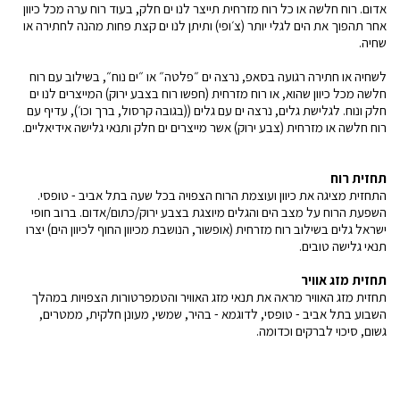
אדום. רוח חלשה או כל רוח מזרחית תייצר לנו ים חלק, בעוד רוח ערה מכל כיוון
אחר תהפוך את הים לגלי יותר (צ׳ופי) ותיתן לנו ים קצת פחות מהנה לחתירה או
שחיה.
לשחיה או חתירה רגועה בסאפ, נרצה ים ״פלטה״ או ״ים נוח״, בשילוב עם רוח
חלשה מכל כיוון שהוא, או רוח מזרחית (חפשו רוח בצבע ירוק) המייצרים לנו ים
חלק ונוח. לגלישת גלים, נרצה ים עם גלים ((בגובה קרסול, ברך וכו׳), עדיף עם
רוח חלשה או מזרחית (צבע ירוק) אשר מייצרים ים חלק ותנאי גלישה אידיאליים.
תחזית רוח
התחזית מציגה את כיוון ועוצמת הרוח הצפויה בכל שעה בתל אביב - טופסי.
השפעת הרוח על מצב הים והגלים מיוצגת בצבע ירוק/כתום/אדום. ברוב חופי
ישראל גלים בשילוב רוח מזרחית (אופשור, הנושבת מכיוון החוף לכיוון הים) יצרו
תנאי גלישה טובים.
תחזית מזג אוויר
תחזית מזג האוויר מראה את תנאי מזג האוויר והטמפרטורות הצפויות במהלך
השבוע בתל אביב - טופסי, לדוגמא - בהיר, שמשי, מעונן חלקית, ממטרים,
גשום, סיכוי לברקים וכדומה.