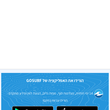
הורידו את האפליקציה של
GOSURF
14 ימי תחזית, מצלמות חוף, מפות גלים, תצוגת לווין ומידע מתקדם -
הורידו עכשיו בחינם!