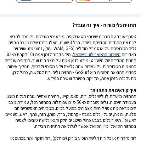
תחזית גלים ורוח - איך זה עובד?
גוסרף עובד עם חברות שירותי מטארולוגיה ומידע ימי מובילות על מנת להביא
לכם את התחזית המדויקת ביותר. בכל 3 שעות, האלגוריתם שלנו מייצר תחזית
גלים המבוססת על אנסמבל מודלים (WAM, GFS ועוד), נתוני מזג אוויר וים
באדיבות
השירות המטארולוגי בישראל
, מידע קרוב לזמן אמת (10 דקתי) מ-82
תחנות המדידה של השמ״ט, מידע בזמן אמת על מצב הים ועוד. הנתונים עוברים
התאמות המבוססות על עשרות שנות גלישה וידע מקומי ולבסוף, תהליך אימות
קפדני. התוצאה הסופית היא GoSurf - תחזית גלים ורוח לגולשים, כחול לבן,
מתעדכנת בזמן אמת, מדויקת במיוחד ועשירה במידע.
איך קוראים את התחזית?
התחזית מיועדת לגולשי גלים, רוח, סאפ, קייט, חתירה ושחייה. גובה הגלים מוצג
בעמודה הימנית. גלים נשברים מ-50 ס״מ עם תלות במחזור הגל, עמודת מצב
הים מראה מה צפוי ליהיות מצב הים בפועל במים. מצבי הים האפשריים הם:
פלטה, ים נוח, ים גלי, גלים בגובה - קרסול, ברך, מותן, חזה, כתף, ראש, פעמיים
ראש וכו׳. תיאור גלים בצבע כחול מייצג ים חלק ותנאי גלישה טובים. לצפיה
במחזור הסוואל וכיוון הסוואל אפשר לגלול את התחזית הצידה.
רוח מזרחית או כל רוח חלשה תופיע בירוק (ים חלק), רוח חזקה יותר בכתום או